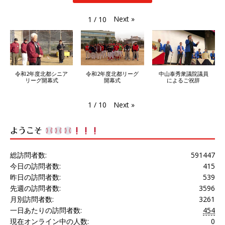
Next
»
1
/
10
令和2年度北都シニア
令和2年度北都リーグ
中山泰秀衆議院議員
リーグ開幕式
開幕式
によるご祝辞
Next
»
1
/
10
ようこそ
総訪問者数:
591447
今日の訪問者数:
415
昨日の訪問者数:
539
先週の訪問者数:
3596
月別訪問者数:
3261
一日あたりの訪問者数:
454
現在オンライン中の人数:
0