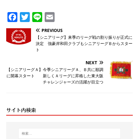
F
T
Li
E
ac
wi
n
m
PREVIOUS
e
tt
e
ai
【シニアリーグ】来季のリーグ戦の割り振りが正式に
決定 強豪岸和田クラブもシニアリーグＢからスター
b
er
l
ト
o
NEXT
o
【シニアリーグＡ】今季シニアリーグＡ、Ｂ共に順調
k
に開幕スタート 新しくＡリーグに昇格した東大阪
チャレンジャーズの活躍が目立つ
サイト内検索