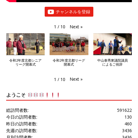
チャンネルを登録
Next
»
1
/
10
令和2年度北都シニア
令和2年度北都リーグ
中山泰秀衆議院議員
リーグ開幕式
開幕式
によるご祝辞
Next
»
1
/
10
ようこそ
総訪問者数:
591622
今日の訪問者数:
130
昨日の訪問者数:
460
先週の訪問者数:
3436
月別訪問者数:
3436