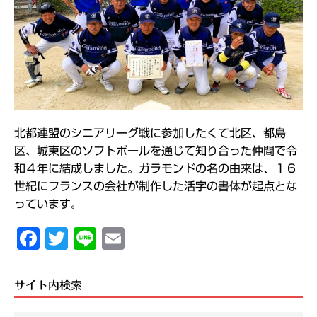
北都連盟のシニアリーグ戦に参加したくて北区、都島
区、城東区のソフトボールを通じて知り合った仲間で令
和４年に結成しました。ガラモンドの名の由来は、１６
世紀にフランスの会社が制作した活字の書体が起点とな
っています
。
F
T
Li
E
ac
wi
ne
m
eb
tt
ai
サイト内検索
oo
er
l