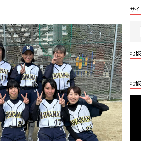
サイ
北都
北都