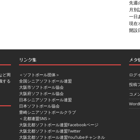
先週
月別
一日
現在
開設日
リンク集
メタ
など周
＜ソフトボール団体＞
ログ
織する
全国シニアソフトボール連盟
投稿
大阪市ソフトボール協会
大阪府ソフトボール協会
コメ
日本シニアソフトボール連盟
WordP
日本ソフトボール協会
豊崎シニアソフトボールクラブ
＜北都連盟SNS＞
大阪北都ソフトボール連盟Facebookページ
大阪北都ソフトボール連盟Twitter
大阪北都ソフトボール連盟YouTubeチャンネル