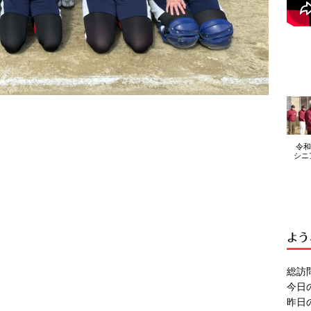
令和
シニ
よう
総訪
今日
昨日