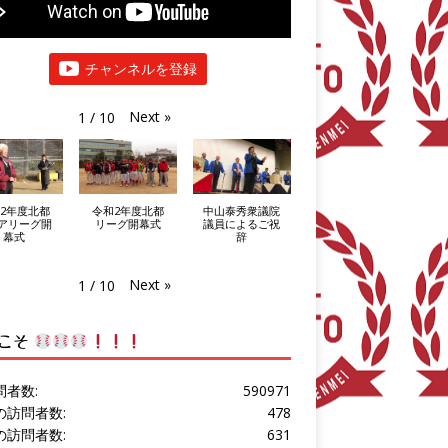
チャンネルを登録
Next
»
1
/
10
2年度北都
令和2年度北都
中山泰秀衆議院
アリーグ開
リーグ開幕式
議員によるご祝
幕式
辞
Next
»
1
/
10
こそ
問者数:
590971
の訪問者数:
478
の訪問者数:
631