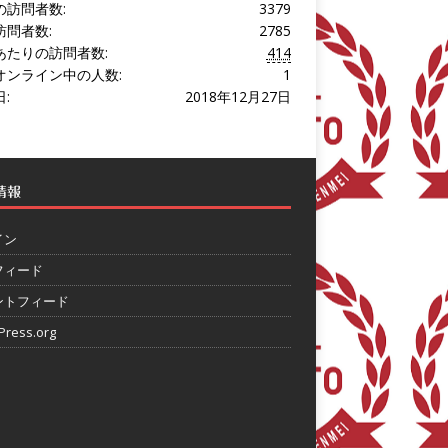
の訪問者数:
3379
訪問者数:
2785
あたりの訪問者数:
414
オンライン中の人数:
1
:
2018年12月27日
情報
イン
フィード
ントフィード
ress.org