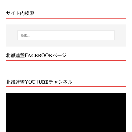
ac
wi
ne
m
eb
tt
ai
サイト内検索
oo
er
l
k
北都連盟FACEBOOKページ
北都連盟YOUTUBEチャンネル