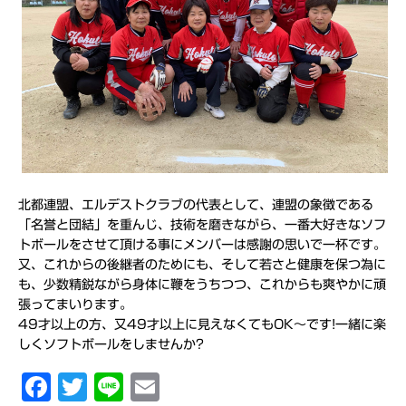
北都連盟、エルデストクラブの代表として、連盟の象徴である
「名誉と団結」を重んじ、技術を磨きながら、一番大好きなソフ
トボールをさせて頂ける事にメンバーは感謝の思いで一杯です。
又、これからの後継者のためにも、そして若さと健康を保つ為に
も、少数精鋭ながら身体に鞭をうちつつ、これからも爽やかに頑
張ってまいります。
49才以上の方、又49才以上に見えなくてもOK～です!一緒に楽
しくソフトボールをしませんか?
F
T
Li
E