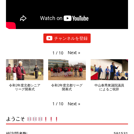
チャンネルを登録
Next
»
1
/
10
令和2年度北都シニア
令和2年度北都リーグ
中山泰秀衆議院議員
リーグ開幕式
開幕式
によるご祝辞
Next
»
1
/
10
ようこそ
総訪問者数:
591531