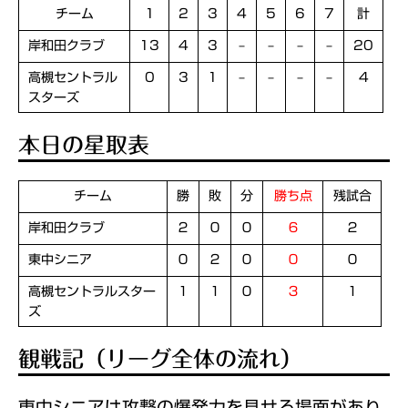
チーム
1
2
3
4
5
6
7
計
岸和田クラブ
13
4
3
–
–
–
–
20
高槻セントラル
0
3
1
–
–
–
–
4
スターズ
本日の星取表
チーム
勝
敗
分
勝ち点
残試合
岸和田クラブ
２
０
０
６
２
東中シニア
０
２
０
０
０
高槻セントラルスター
１
１
０
３
１
ズ
観戦記（リーグ全体の流れ）
東中シニアは攻撃の爆発力を見せる場面があり