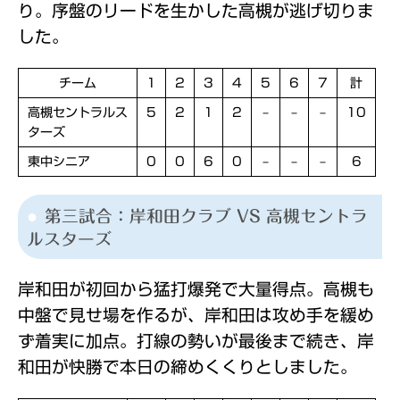
り。序盤のリードを生かした高槻が逃げ切りま
した。
チーム
1
2
3
4
5
6
7
計
高槻セントラルス
5
2
1
2
–
–
–
10
ターズ
東中シニア
0
0
6
0
–
–
–
6
第三試合：岸和田クラブ VS 高槻セントラ
ルスターズ
岸和田が初回から猛打爆発で大量得点。高槻も
中盤で見せ場を作るが、岸和田は攻め手を緩め
ず着実に加点。打線の勢いが最後まで続き、岸
和田が快勝で本日の締めくくりとしました。