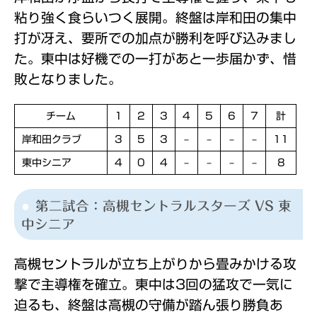
粘り強く食らいつく展開。終盤は岸和田の集中
打が冴え、要所での加点が勝利を呼び込みまし
た。東中は好機での一打があと一歩届かず、惜
敗となりました。
チーム
1
2
3
4
5
6
7
計
岸和田クラブ
3
5
3
–
–
–
–
11
東中シニア
4
0
4
–
–
–
–
8
第二試合：高槻セントラルスターズ VS 東
中シニア
高槻セントラルが立ち上がりから畳みかける攻
撃で主導権を確立。東中は3回の猛攻で一気に
迫るも、終盤は高槻の守備が踏ん張り勝負あ