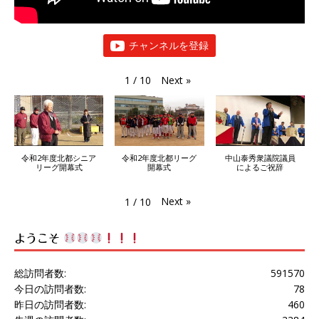
チャンネルを登録
Next
»
1
/
10
令和2年度北都シニア
令和2年度北都リーグ
中山泰秀衆議院議員
リーグ開幕式
開幕式
によるご祝辞
Next
»
1
/
10
ようこそ
総訪問者数:
591570
今日の訪問者数:
78
昨日の訪問者数:
460