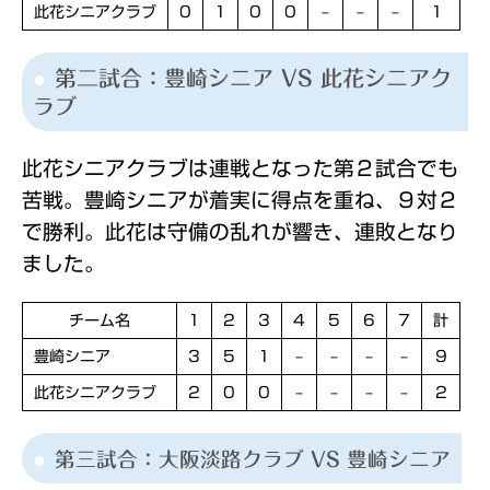
此花シニアクラブ
0
1
0
0
–
–
–
1
第二試合：豊崎シニア VS 此花シニアク
ラブ
此花シニアクラブは連戦となった第２試合でも
苦戦。豊崎シニアが着実に得点を重ね、９対２
で勝利。此花は守備の乱れが響き、連敗となり
ました。
チーム名
1
2
3
4
5
6
7
計
豊崎シニア
3
5
1
–
–
–
–
9
此花シニアクラブ
2
0
0
–
–
–
–
2
第三試合：大阪淡路クラブ VS 豊崎シニア