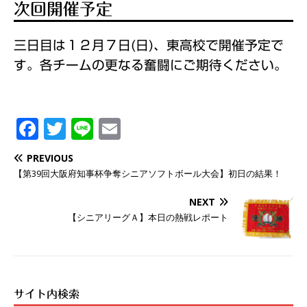
次回開催予定
三日目は１２月７日(日)、東高校で開催予定で
す。各チームの更なる奮闘にご期待ください。
F
T
Li
E
a
w
n
m
PREVIOUS
c
it
e
ai
【第39回大阪府知事杯争奪シニアソフトボール大会】初日の結果！
e
t
l
NEXT
b
er
【シニアリーグＡ】本日の熱戦レポート
o
o
k
サイト内検索