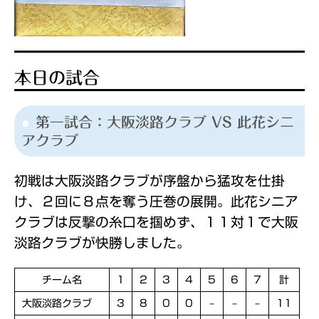
本日の試合
第一試合：大阪淡路クラブ VS 此花シニ
アクラブ
初戦は大阪淡路クラブが序盤から猛攻を仕掛
け、２回に８点を奪う圧巻の展開。此花シニア
クラブは反撃の糸口を掴めず、１１対１で大阪
淡路クラブが快勝しました。
チーム名
1
2
3
4
5
6
7
計
大阪淡路クラブ
3
8
0
0
–
–
–
11