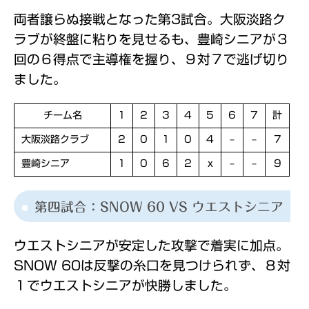
両者譲らぬ接戦となった第3試合。大阪淡路ク
ラブが終盤に粘りを見せるも、豊崎シニアが３
回の６得点で主導権を握り、９対７で逃げ切り
ました。
チーム名
1
2
3
4
5
6
7
計
大阪淡路クラブ
2
0
1
0
4
–
–
7
豊崎シニア
1
0
6
2
x
–
–
9
第四試合：SNOW 60 VS ウエストシニア
ウエストシニアが安定した攻撃で着実に加点。
SNOW 60は反撃の糸口を見つけられず、８対
１でウエストシニアが快勝しました。