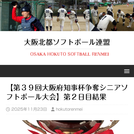
大阪北都ソフトボール連盟
OSAKA HOKUTO SOFTBALL RENMEI
【第３９回大阪府知事杯争奪シニアソ
フトボール大会】第２日目結果
2025年11月23日
hokutorenmei