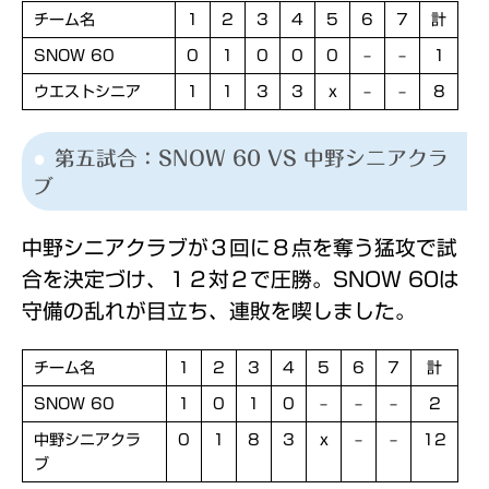
チーム名
1
2
3
4
5
6
7
計
SNOW 60
0
1
0
0
0
–
–
1
ウエストシニア
1
1
3
3
x
–
–
8
第五試合：SNOW 60 VS 中野シニアクラ
ブ
中野シニアクラブが３回に８点を奪う猛攻で試
合を決定づけ、１２対２で圧勝。SNOW 60は
守備の乱れが目立ち、連敗を喫しました。
チーム名
1
2
3
4
5
6
7
計
SNOW 60
1
0
1
0
–
–
–
2
中野シニアクラ
0
1
8
3
x
–
–
12
ブ