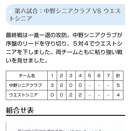
第六試合：中野シニアクラブ VS ウエス
トシニア
最終戦は一進一退の攻防。中野シニアクラブが
序盤のリードを守り切り、５対４でウエストシ
ニアを下しました。両チームともに粘り強い戦
いを見せました。
チーム名
1
2
3
4
5
6
7
計
中野シニアクラブ
3
2
0
0
–
–
–
5
ウエストシニア
0
0
2
2
–
–
–
4
組合せ表