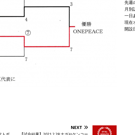
先週
月別
一日
現在
開設日
NEXT
フトボ
【試合結果】2021.2.28 ナガセケンコー