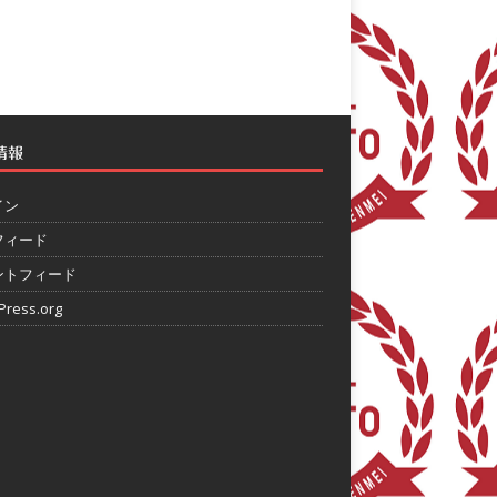
情報
イン
フィード
ントフィード
ress.org