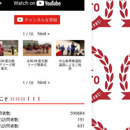
チャンネルを登録
Next
»
1
/
10
2年度北都
令和2年度北都
中山泰秀衆議院
アリーグ開
リーグ開幕式
議員によるご祝
幕式
辞
Next
»
1
/
10
こそ
問者数:
590684
の訪問者数:
191
の訪問者数:
631