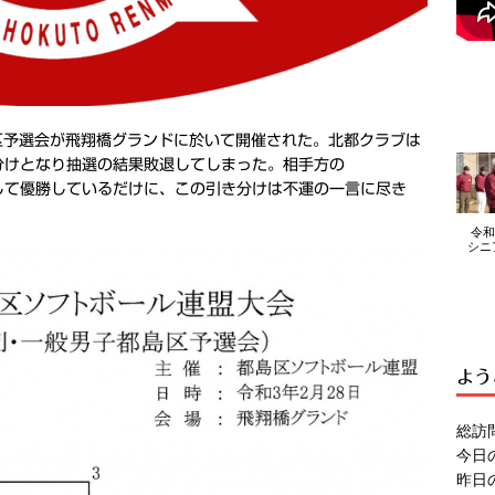
区予選会が飛翔橋グランドに於いて開催された。北都クラブは
き分けとなり抽選の結果敗退してしまった。相手方の
下して優勝しているだけに、この引き分けは不運の一言に尽き
令和
シニ
よう
総訪
今日
昨日