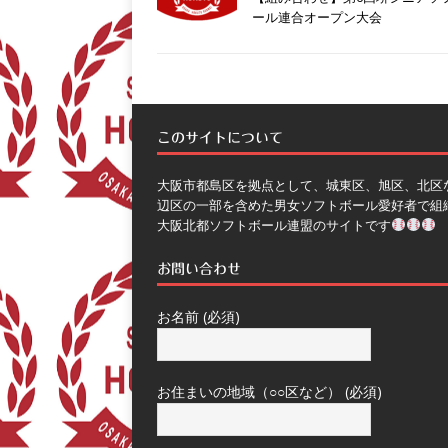
b
er
ール連合オープン大会
e
t
l
o
b
er
o
o
k
o
このサイトについて
k
大阪市都島区を拠点として、城東区、旭区、北区
辺区の一部を含めた男女ソフトボール愛好者で組
大阪北都ソフトボール連盟のサイトです
お問い合わせ
お名前 (必須)
お住まいの地域（○○区など） (必須)