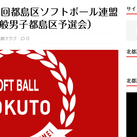
サイ
6回都島区ソフトボール連盟
般男子都島区予選会）
北都クラブ
0
北都
北都