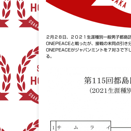
２月２８日、２０２１生涯種別一般男子都島
ONEPEACEと戦ったが、接戦の末同点引
ONEPEACEがジャパンミントを７対３で
る。