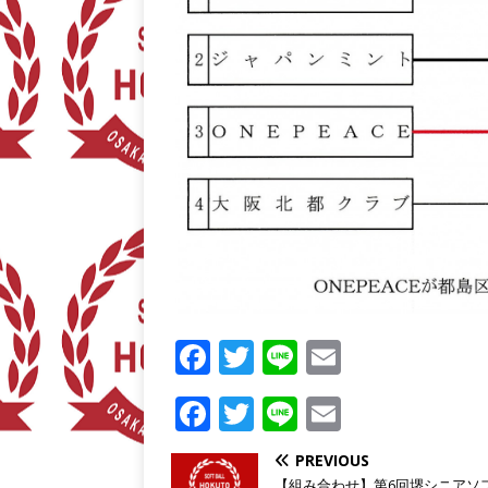
F
T
Li
E
a
w
n
m
F
T
Li
E
c
it
e
ai
a
w
n
m
e
t
l
PREVIOUS
c
it
e
ai
【組み合わせ】第6回堺シニアソ