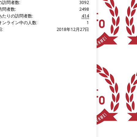
の訪問者数:
3092
訪問者数:
2498
あたりの訪問者数:
414
オンライン中の人数:
1
:
2018年12月27日