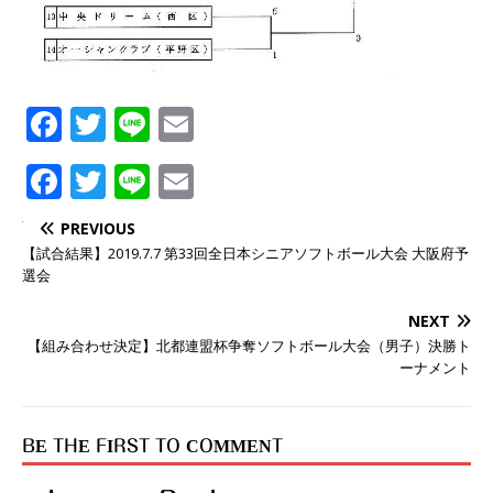
F
T
Li
E
a
w
n
m
F
T
Li
E
c
it
e
ai
a
w
n
m
e
t
l
PREVIOUS
c
it
e
ai
【試合結果】2019.7.7 第33回全日本シニアソフトボール大会 大阪府予
b
er
選会
e
t
l
o
b
er
NEXT
o
【組み合わせ決定】北都連盟杯争奪ソフトボール大会（男子）決勝ト
o
k
ーナメント
o
k
BE THE FIRST TO COMMENT