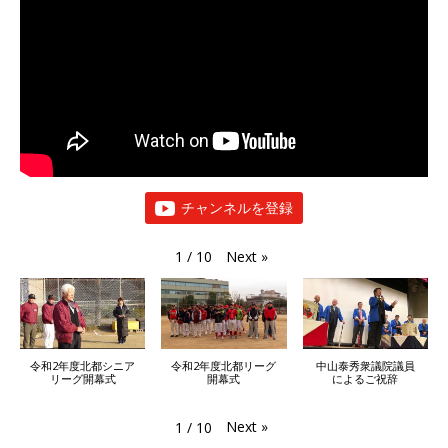
チャンネルを登録
Next
»
1
/
10
令和2年度北都シニア
令和2年度北都リーグ
中山泰秀衆議院議員
リーグ開幕式
開幕式
によるご祝辞
Next
»
1
/
10