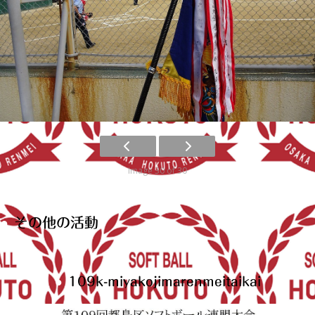
Image 30 of 30
その他の活動
109k-miyakojimarenmeitaikai