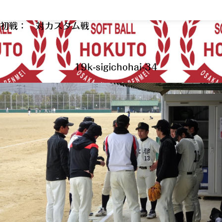
初戦： 対カスタム戦
19k-sigichohai-34