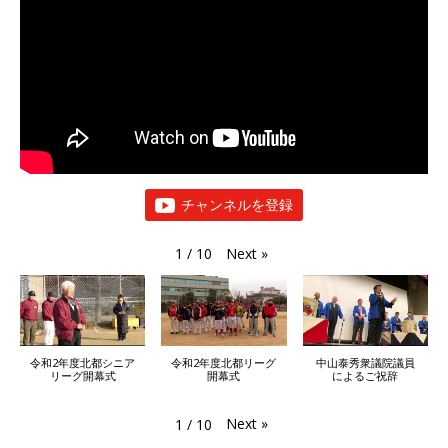
チャンネルを登録
Next
»
1
/
10
令和2年度北都シニア
令和2年度北都リーグ
中山泰秀衆議院議員
リーグ開幕式
開幕式
によるご祝辞
Next
»
1
/
10